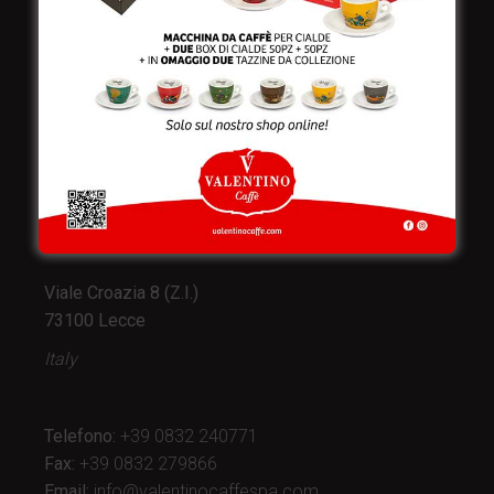
Valentino Caffè Spa
Stabilimento
e produzione:
Viale Croazia 8 (Z.I.)
73100 Lecce
Italy
Telefono:
+39 0832 240771
Fax:
+39 0832 279866
Email:
info@valentinocaffespa.com