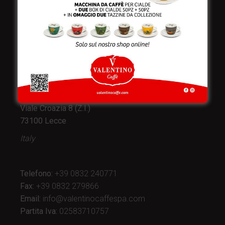
Valentino Caffè Spa
Stabilimento
e produzione:
Viale Croazia 8 (Z.I.)
73100 Lecce
Italy
Telefono:
+39 0832 240771
Fax:
+39 0832 279866
Email:
info@valentinocaffespa.com
Partita Iva:
02583710757