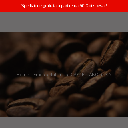
Spedizione gratuita a partire da 50 € di spesa !
Home
Emessa fatt. n. da CASTELLANO ROSA