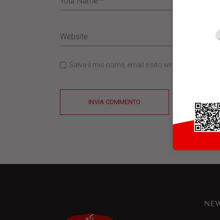
Salva il mio nome, email e sito web in questo b
INVIA COMMENTO
NEW