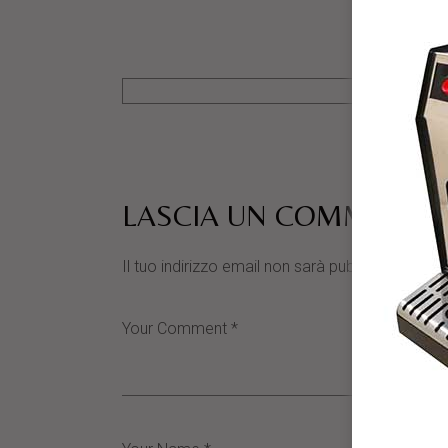
LASCIA UN COMMENTO
Il tuo indirizzo email non sarà pubblicato.
I cam