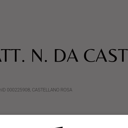
TT. N. DA CAS
ystemID 000225908, CASTELLANO ROSA