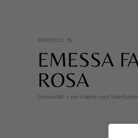
05/03/2025
By
EMESSA FA
ROSA
Emessa fatt. n. per il cliente con il TeamS