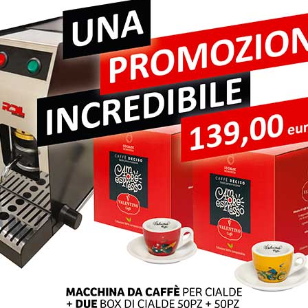
pi obbligatori sono contrassegnati
*