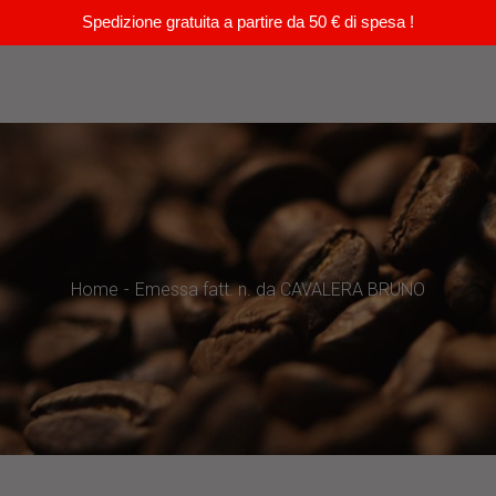
Spedizione gratuita a partire da 50 € di spesa !
Home
Emessa fatt. n. da CAVALERA BRUNO