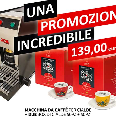
pi obbligatori sono contrassegnati
*