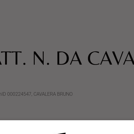
TT. N. DA CAV
ystemID 000224547, CAVALERA BRUNO