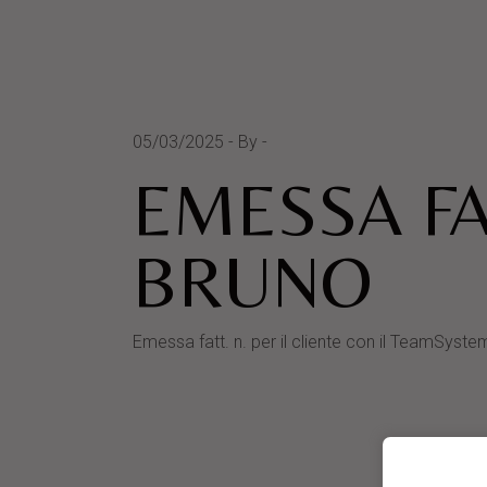
05/03/2025
By
EMESSA FA
BRUNO
Emessa fatt. n. per il cliente con il TeamS