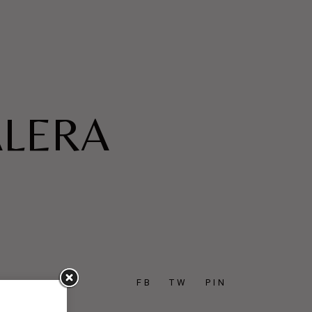
ALERA
FB
TW
PIN