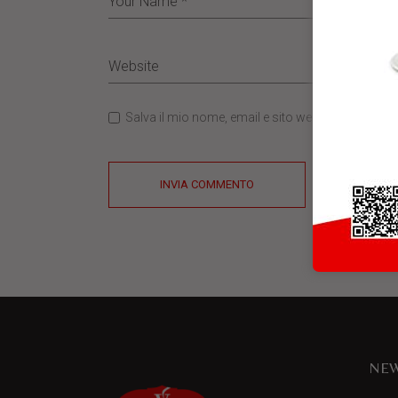
Salva il mio nome, email e sito web in questo b
INVIA COMMENTO
NEW