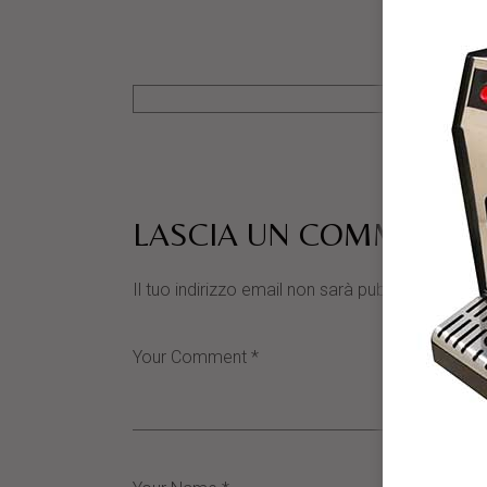
LASCIA UN COMMENTO
Il tuo indirizzo email non sarà pubblicato.
I cam