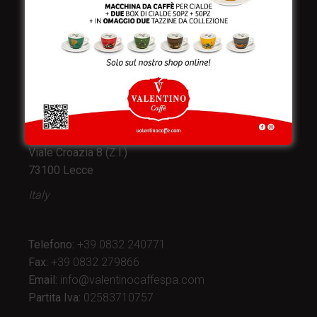
Valentino Caffè Spa
Stabilimento
e produzione:
Viale Croazia 8 (Z.I.)
73100 Lecce
Italy
Telefono:
+39 0832 240771
Fax:
+39 0832 279866
Email:
info@valentinocaffespa.com
Partita Iva:
02583710757