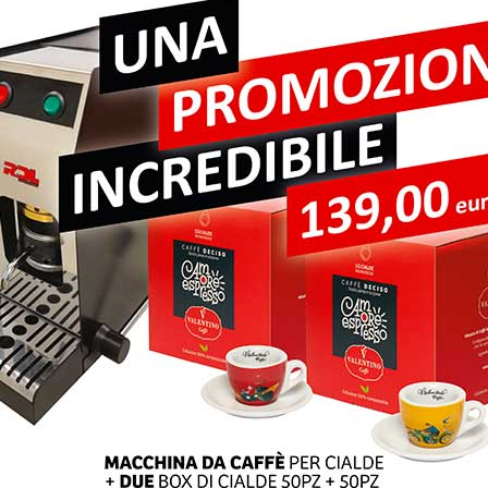
pi obbligatori sono contrassegnati
*