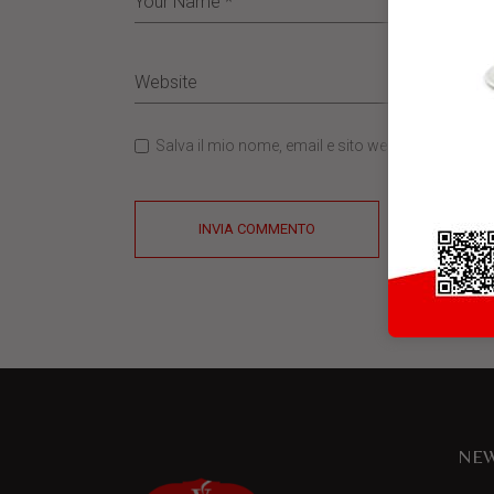
Salva il mio nome, email e sito web in questo b
INVIA COMMENTO
NEW