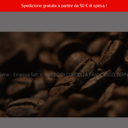
Spedizione gratuita a partire da 50 € di spesa !
ome
Emessa fatt. n. da CBG DI CORDELLA FRANCESCO, BER