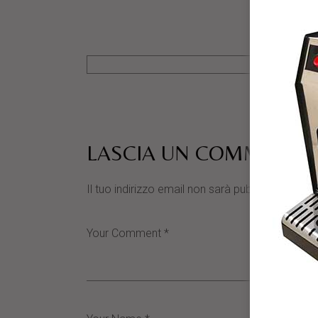
LASCIA UN COMMENTO
Il tuo indirizzo email non sarà pubblicato.
I cam