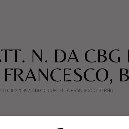
TT. N. DA CBG 
 FRANCESCO, 
SystemID 000225897, CBG DI CORDELLA FRANCESCO, BERNO