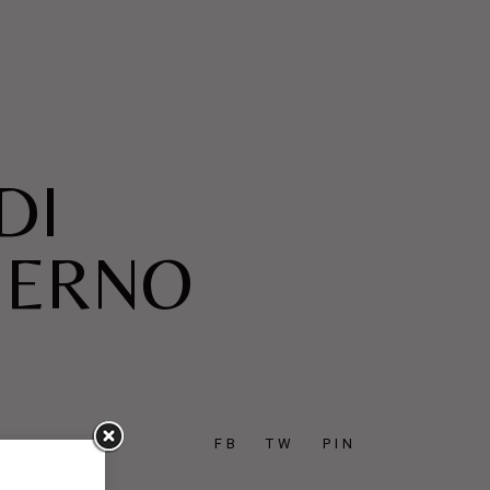
DI
BERNO
FB
TW
PIN