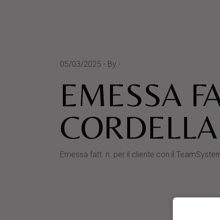
05/03/2025
By
EMESSA FA
CORDELLA
Emessa fatt. n. per il cliente con il Team