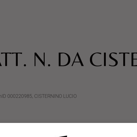
TT. N. DA CIS
stemID 000220985, CISTERNINO LUCIO