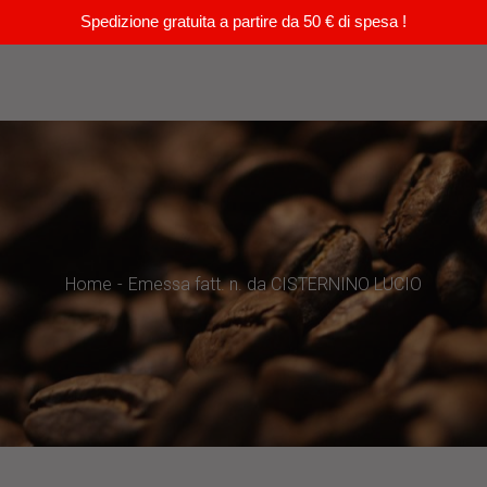
Spedizione gratuita a partire da 50 € di spesa !
Home
Emessa fatt. n. da CISTERNINO LUCIO