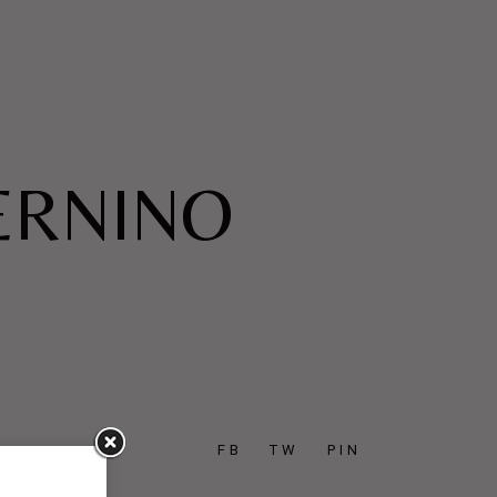
TERNINO
FB
TW
PIN