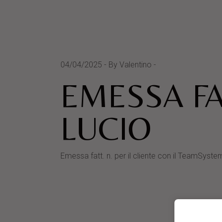
04/04/2025
By Valentino
EMESSA FA
LUCIO
Emessa fatt. n. per il cliente con il TeamSy