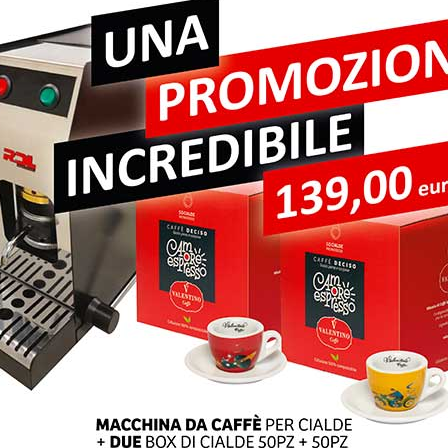
pi obbligatori sono contrassegnati
*