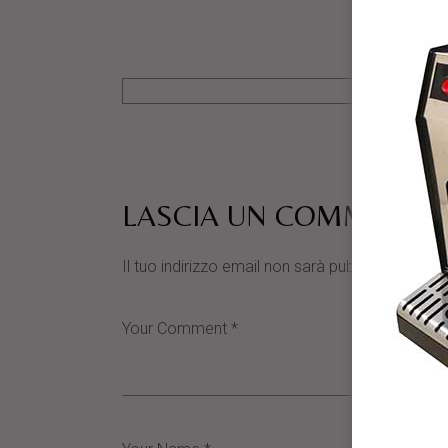
LASCIA UN COMMENTO
Il tuo indirizzo email non sarà pubblicato.
I cam