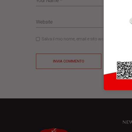
Salva il mio nome, email e sito web in questo b
INVIA COMMENTO
NEW