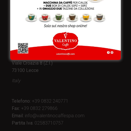
Valentino Caffè Spa
Stabilimento
e produzione:
Viale Croazia 8 (Z.I.)
73100 Lecce
Italy
Telefono:
+39 0832 240771
Fax:
+39 0832 279866
Email:
info@valentinocaffespa.com
Partita Iva:
02583710757