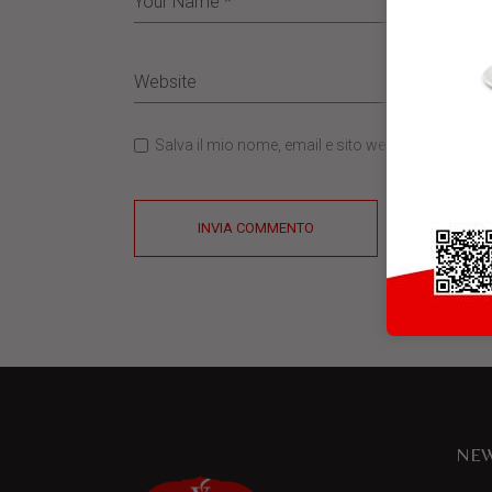
Salva il mio nome, email e sito web in questo b
INVIA COMMENTO
NEW