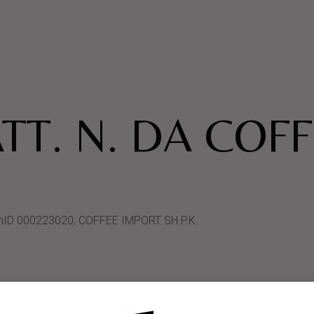
TT. N. DA COF
stemID 000223020, COFFEE IMPORT SH.P.K.