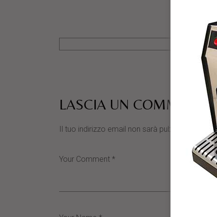
LASCIA UN COMMENTO
Il tuo indirizzo email non sarà pubblicato.
I cam