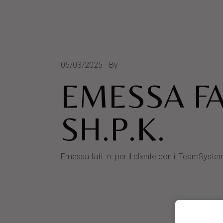
05/03/2025
By
EMESSA FA
SH.P.K.
Emessa fatt. n. per il cliente con il TeamSy