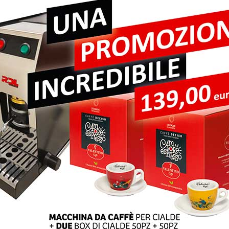
pi obbligatori sono contrassegnati
*