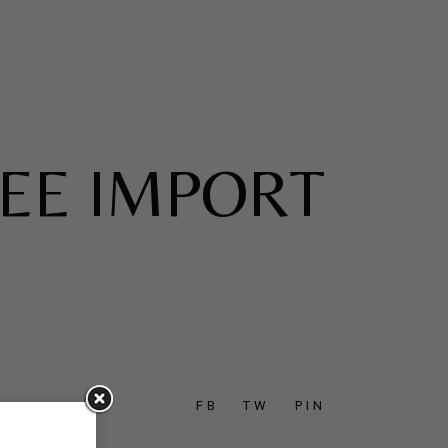
FEE IMPORT
FB
TW
PIN