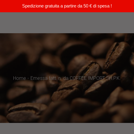
Spedizione gratuita a partire da 50 € di spesa !
Home
Emessa fatt. n. da COFFEE IMPORT SH.P.K.