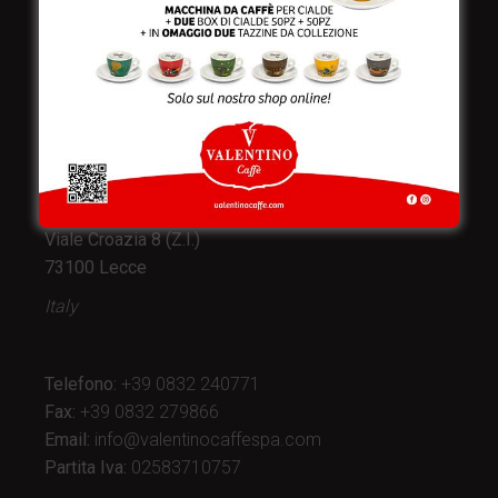
Valentino Caffè Spa
Stabilimento
e produzione:
Viale Croazia 8 (Z.I.)
73100 Lecce
Italy
Telefono:
+39 0832 240771
Fax:
+39 0832 279866
Email:
info@valentinocaffespa.com
Partita Iva:
02583710757