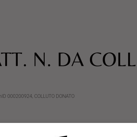
TT. N. DA COL
ystemID 000200924, COLLUTO DONATO