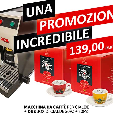
pi obbligatori sono contrassegnati
*