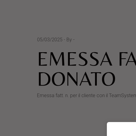
05/03/2025
By
EMESSA FA
DONATO
Emessa fatt. n. per il cliente con il TeamS