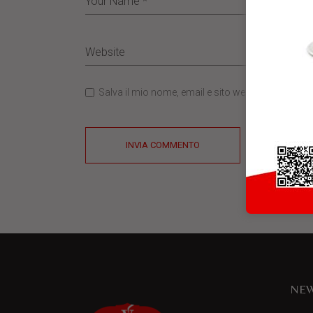
Salva il mio nome, email e sito web in questo b
INVIA COMMENTO
NEW