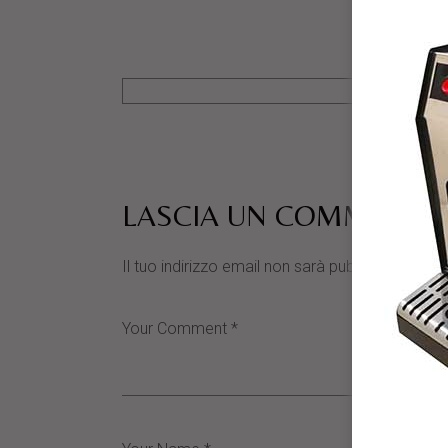
LASCIA UN COMMENTO
Il tuo indirizzo email non sarà pubblicato.
I cam