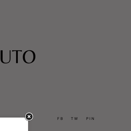
LUTO
FB
TW
PIN