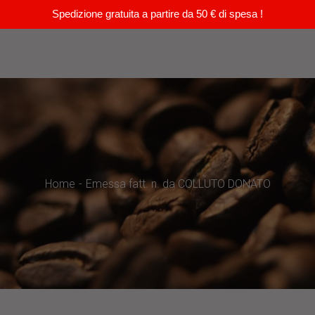
Spedizione gratuita a partire da 50 € di spesa !
Home
Emessa fatt. n. da COLLUTO DONATO