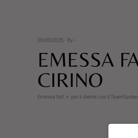
05/03/2025
By
EMESSA FA
CIRINO
Emessa fatt. n. per il cliente con il TeamSy