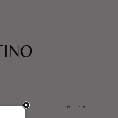
TINO
FB
TW
PIN