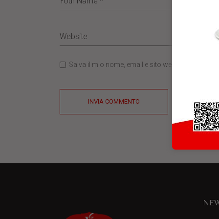
Salva il mio nome, email e sito web in questo b
INVIA COMMENTO
NEW