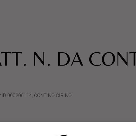
TT. N. DA CON
stemID 000206114, CONTINO CIRINO