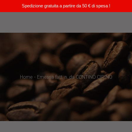
Spedizione gratuita a partire da 50 € di spesa !
Home
Emessa fatt. n. da CONTINO CIRINO