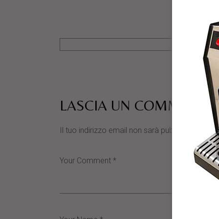
LASCIA UN COMMENTO
Il tuo indirizzo email non sarà pubblicato.
I cam