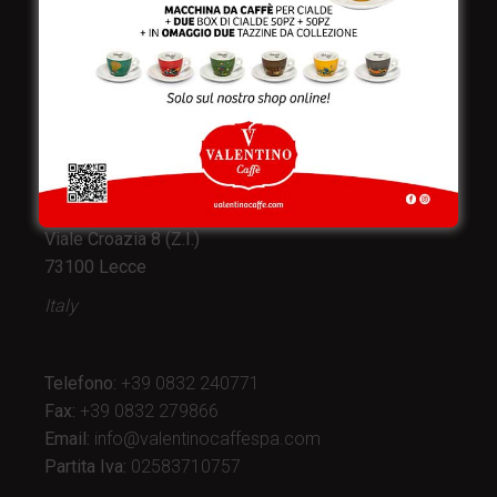
Valentino Caffè Spa
Stabilimento
e produzione:
Viale Croazia 8 (Z.I.)
73100 Lecce
Italy
Telefono:
+39 0832 240771
Fax:
+39 0832 279866
Email:
info@valentinocaffespa.com
Partita Iva:
02583710757