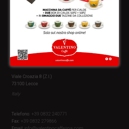
Valentino Caffè Spa
Stabilimento
e produzione:
Viale Croazia 8 (Z.I.)
73100 Lecce
Italy
Telefono:
+39 0832 240771
Fax:
+39 0832 279866
Email:
info@valentinocaffespa.com