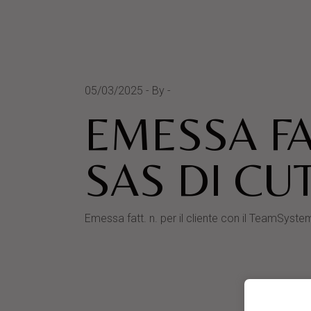
05/03/2025
By
EMESSA FA
SAS DI CU
Emessa fatt. n. per il cliente con il TeamS