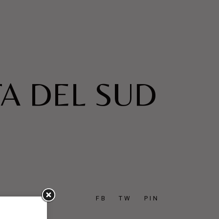
TA DEL SUD
FB
TW
PIN