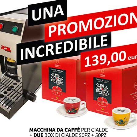
pi obbligatori sono contrassegnati
*