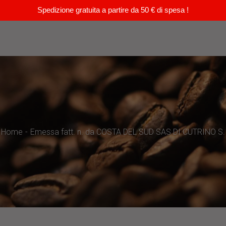
Spedizione gratuita a partire da 50 € di spesa !
Home
Emessa fatt. n. da COSTA DEL SUD SAS DI CUTRINO S.