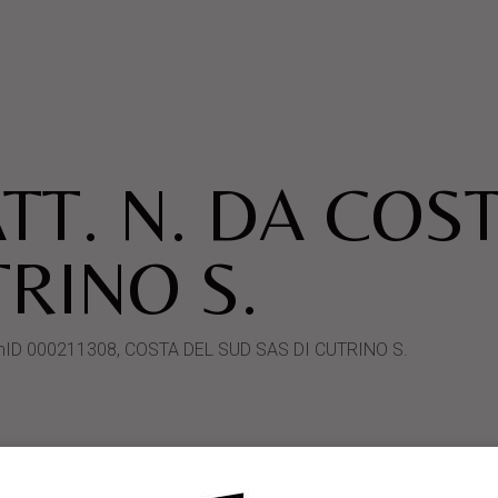
TT. N. DA COS
TRINO S.
ystemID 000211308, COSTA DEL SUD SAS DI CUTRINO S.