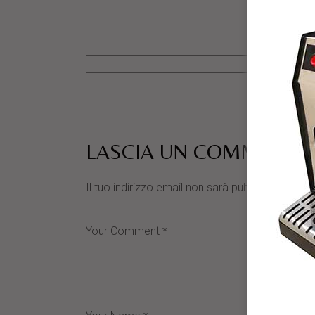
LASCIA UN COMMENTO
Il tuo indirizzo email non sarà pubblicato.
I cam