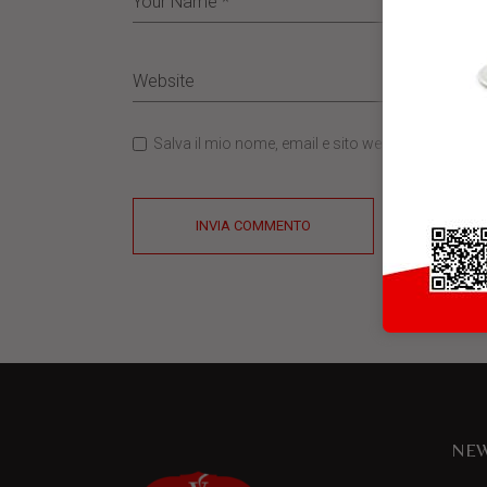
Salva il mio nome, email e sito web in questo b
INVIA COMMENTO
NEW