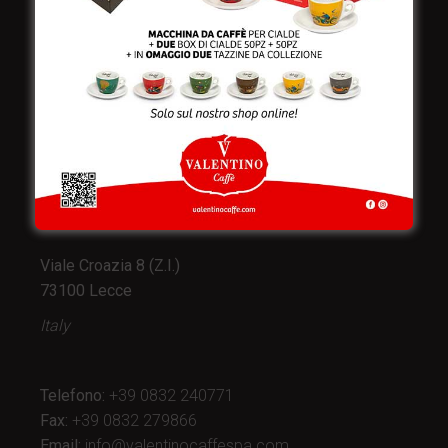
Valentino Caffè Spa
Stabilimento
e produzione:
Viale Croazia 8 (Z.I.)
73100 Lecce
Italy
Telefono:
+39 0832 240771
Fax:
+39 0832 279866
Email:
info@valentinocaffespa.com