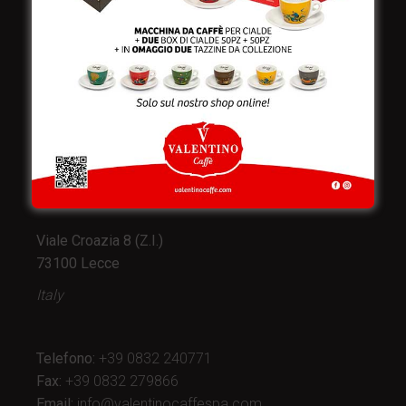
Valentino Caffè Spa
Stabilimento
e produzione:
Viale Croazia 8 (Z.I.)
73100 Lecce
Italy
Telefono:
+39 0832 240771
Fax:
+39 0832 279866
Email:
info@valentinocaffespa.com