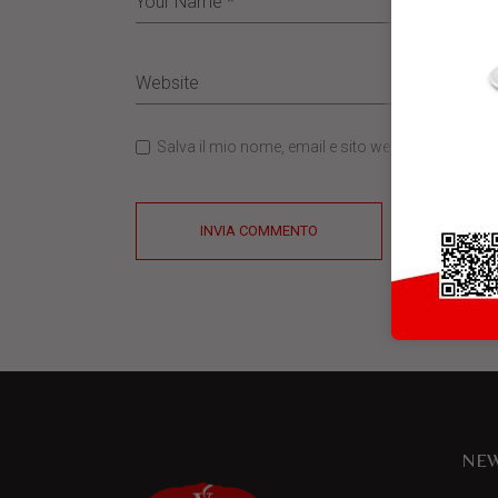
Salva il mio nome, email e sito web in questo b
INVIA COMMENTO
NEW