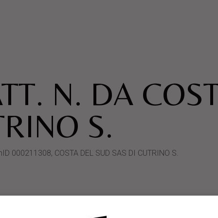
TT. N. DA COS
TRINO S.
ystemID 000211308, COSTA DEL SUD SAS DI CUTRINO S.