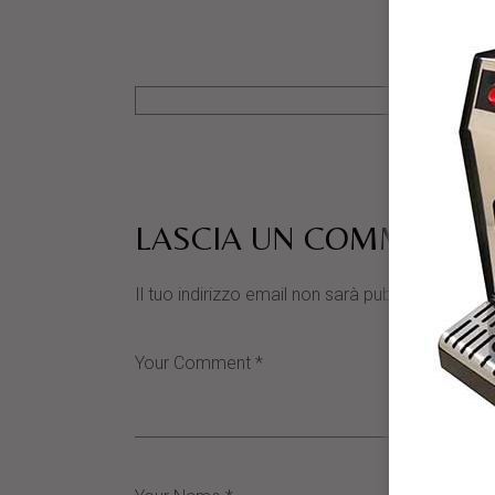
LASCIA UN COMMENTO
Il tuo indirizzo email non sarà pubblicato.
I cam