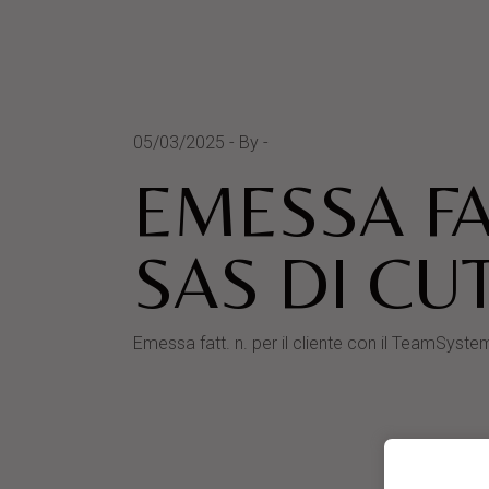
05/03/2025
By
EMESSA FA
SAS DI CU
Emessa fatt. n. per il cliente con il TeamS