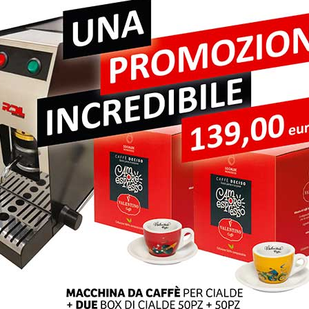
pi obbligatori sono contrassegnati
*