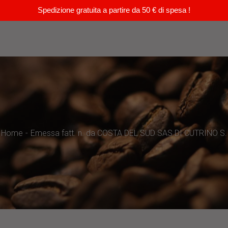
Spedizione gratuita a partire da 50 € di spesa !
Home
Emessa fatt. n. da COSTA DEL SUD SAS DI CUTRINO S.