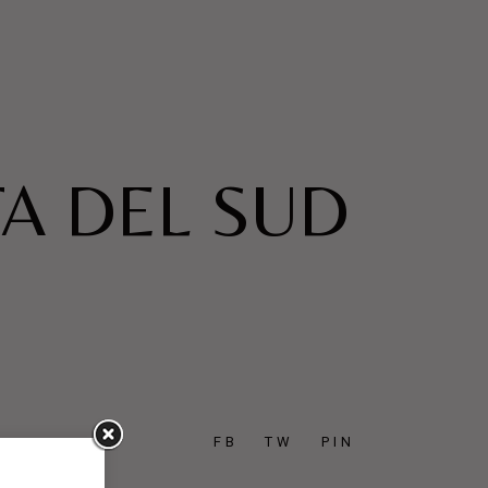
TA DEL SUD
FB
TW
PIN