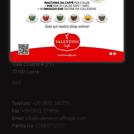
Valentino Caffè Spa
Stabilimento
e produzione:
Viale Croazia 8 (Z.I.)
73100 Lecce
Italy
Telefono:
+39 0832 240771
Fax:
+39 0832 279866
Email:
info@valentinocaffespa.com
Partita Iva:
02583710757