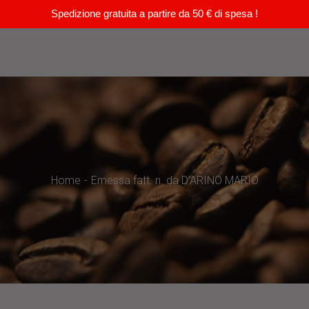
Spedizione gratuita a partire da 50 € di spesa !
Home
Emessa fatt. n. da D’ARINO MARIO