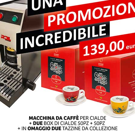
pi obbligatori sono contrassegnati
*