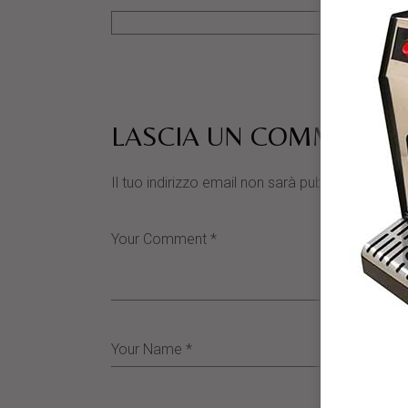
LASCIA UN COMMENTO
Il tuo indirizzo email non sarà pubblicato.
I cam