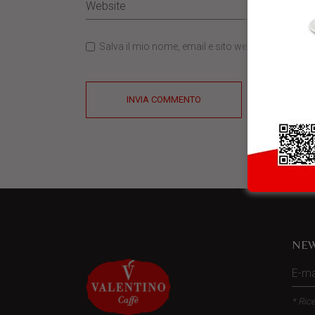
Salva il mio nome, email e sito web in questo b
INVIA COMMENTO
NEW
* Rice