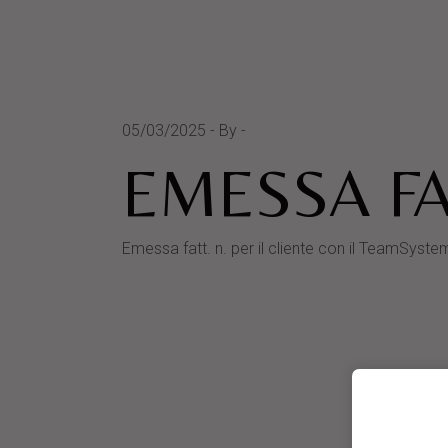
05/03/2025
By
EMESSA FA
Emessa fatt. n. per il cliente con il TeamSy