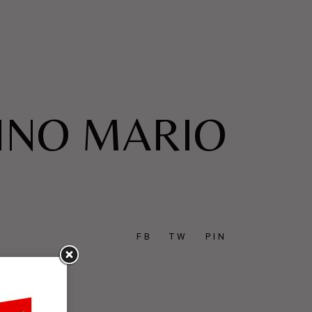
RINO MARIO
FB
TW
PIN