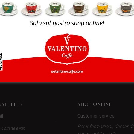
rowser per la prossima volta che commento.
SLETTER
SHOP ONLINE
Customer service
Per informazioni, domand
vi offerte e info
sui prodotti
e ordini: