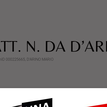
TT. N. DA D’A
stemID 000225665, D’ARINO MARIO