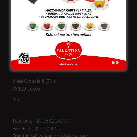
Valentino Caffè Spa
Stabilimento
e produzione:
Viale Croazia 8 (Z.I.)
73100 Lecce
Italy
Telefono:
+39 0832 240771
Fax:
+39 0832 279866
Email:
info@valentinocaffespa.com