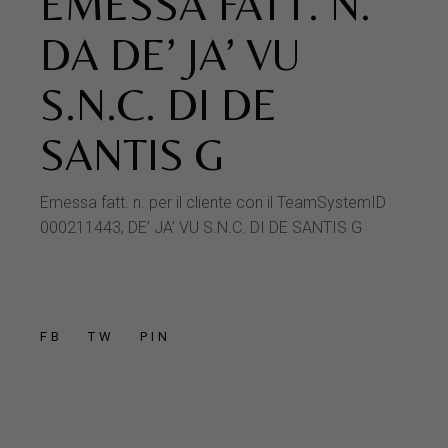
EMESSA FATT. N.
DA DE’ JA’ VU
S.N.C. DI DE
SANTIS G
Emessa fatt. n. per il cliente con il TeamSystemID
000211443, DE’ JA’ VU S.N.C. DI DE SANTIS G
FB
TW
PIN