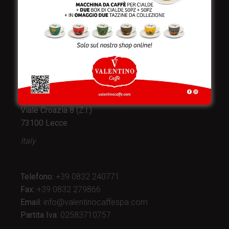
Valentino Caffè Spa
Stabilimento
e produzione:
Viale Croazia 8 (Z.I.)
73100 Lecce
Italy
Telefono:
+39 0832 240771
Fax:
+39 0832 279866
Email:
info@valentinocaffespa.com
Partita Iva:
02583710757