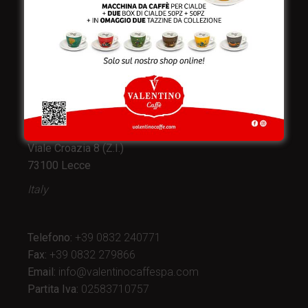
Valentino Caffè Spa
Stabilimento
e produzione:
Viale Croazia 8 (Z.I.)
73100 Lecce
Italy
Telefono:
+39 0832 240771
Fax:
+39 0832 279866
Email:
info@valentinocaffespa.com
Partita Iva:
02583710757