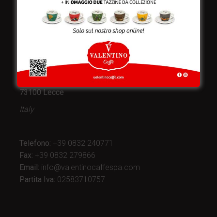
Valentino Caffè Spa
Stabilimento
e produzione:
Viale Croazia 8 (Z.I.)
73100 Lecce
Italy
Telefono:
+39 0832 240771
Fax:
+39 0832 279866
Email:
info@valentinocaffespa.com
Partita Iva:
02583710757