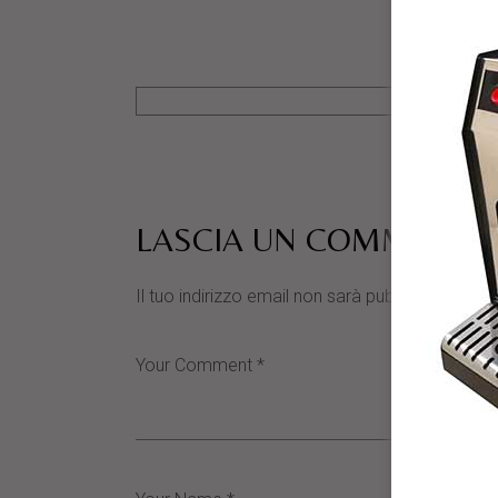
LASCIA UN COMMENTO
Il tuo indirizzo email non sarà pubblicato.
I cam