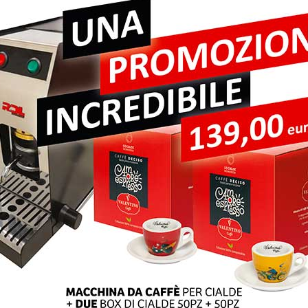
pi obbligatori sono contrassegnati
*