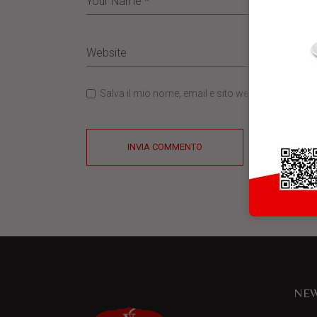
Salva il mio nome, email e sito web in questo b
INVIA COMMENTO
NEW