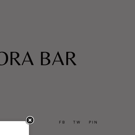
 ORA BAR
FB
TW
PIN