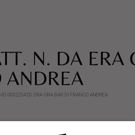
TT. N. DA ERA
O ANDREA
SystemID 000225420, ERA ORA BAR DI FRANCO ANDREA