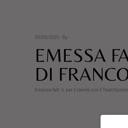
05/03/2025
By
EMESSA FA
DI FRANC
Emessa fatt. n. per il cliente con il Team