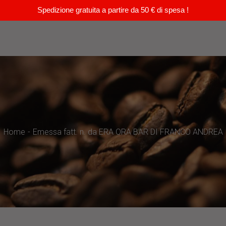
Spedizione gratuita a partire da 50 € di spesa !
Home
Emessa fatt. n. da ERA ORA BAR DI FRANCO ANDREA