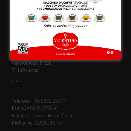
Valentino Caffè Spa
Stabilimento
e produzione:
Viale Croazia 8 (Z.I.)
73100 Lecce
Italy
Telefono:
+39 0832 240771
Fax:
+39 0832 279866
Email:
info@valentinocaffespa.com
Partita Iva:
02583710757