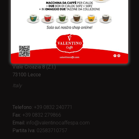
Valentino Caffè Spa
Stabilimento
e produzione:
Viale Croazia 8 (Z.I.)
73100 Lecce
Italy
Telefono:
+39 0832 240771
Fax:
+39 0832 279866
Email:
info@valentinocaffespa.com
Partita Iva:
02583710757