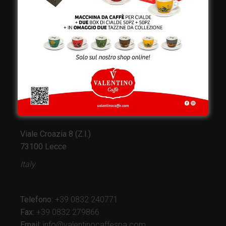
Valentino Caffè Spa
Stabilimento
e produzione:
Viale Croazia 8 (Z.I.)
73100 Lecce
Italy
Telefono:
+39 0832 240771
Fax:
+39 0832 279866
Email:
info@valentinocaffespa.com