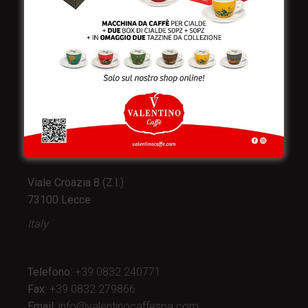
Valentino Caffè Spa
Stabilimento
e produzione:
Viale Croazia 8 (Z.I.)
73100 Lecce
Italy
Telefono:
+39 0832 240771
Fax:
+39 0832 279866
Email:
info@valentinocaffespa.com