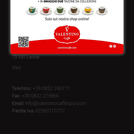
Valentino Caffè Spa
Stabilimento
e produzione:
Viale Croazia 8 (Z.I.)
73100 Lecce
Italy
Telefono:
+39 0832 240771
Fax:
+39 0832 279866
Email:
info@valentinocaffespa.com
Partita Iva:
02583710757