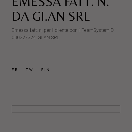
EMESSA FATT. N.
DA GI.AN SRL
Emessa fatt. n. per il cliente con il TeamSystemID
000227324, GI.AN SRL
FB
TW
PIN