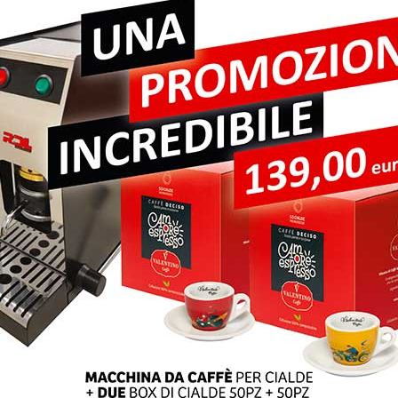
pi obbligatori sono contrassegnati
*