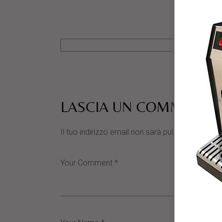
LASCIA UN COMMENTO
Il tuo indirizzo email non sarà pubblicato.
I cam