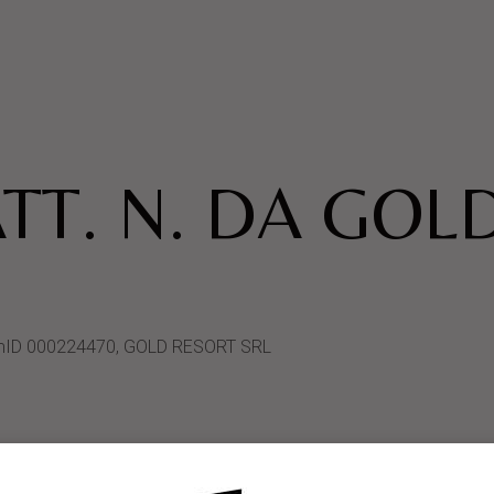
TT. N. DA GOL
ystemID 000224470, GOLD RESORT SRL