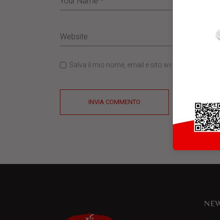
Salva il mio nome, email e sito web in questo b
INVIA COMMENTO
NEW