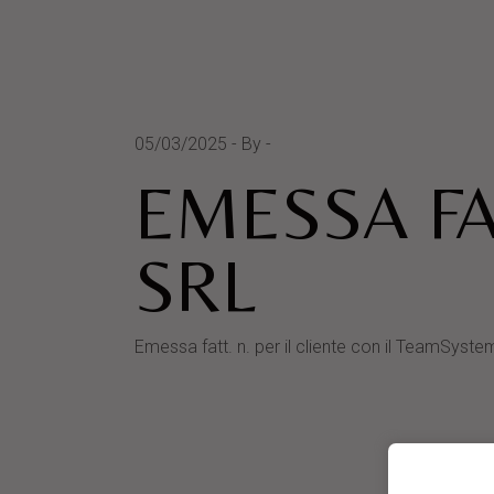
05/03/2025
By
EMESSA FA
SRL
Emessa fatt. n. per il cliente con il TeamS