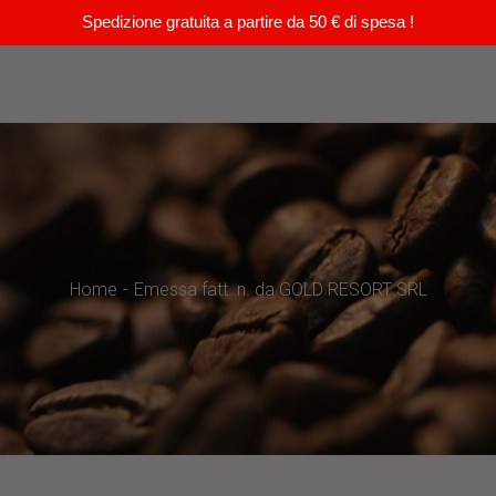
Spedizione gratuita a partire da 50 € di spesa !
Home
Emessa fatt. n. da GOLD RESORT SRL