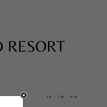
D RESORT
FB
TW
PIN