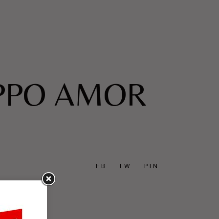
UPPO AMOR
FB
TW
PIN