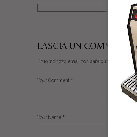
LASCIA UN COMMENTO
Il tuo indirizzo email non sarà pubblicato.
I cam