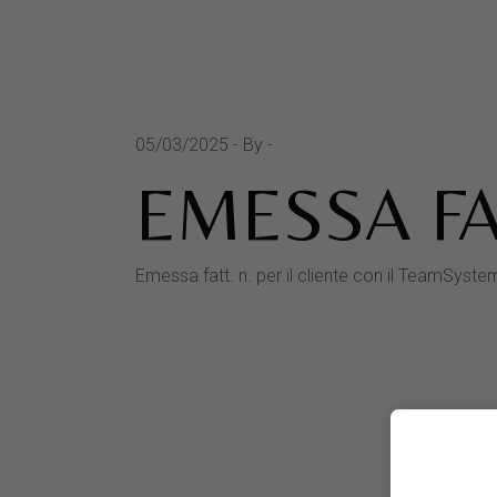
05/03/2025
By
EMESSA FA
Emessa fatt. n. per il cliente con il TeamS