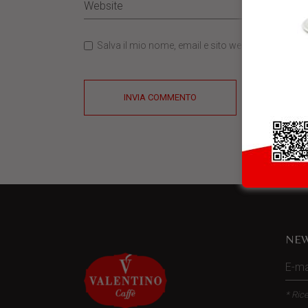
Salva il mio nome, email e sito web in questo b
INVIA COMMENTO
NEW
* Rice