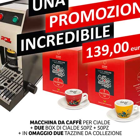
pi obbligatori sono contrassegnati
*