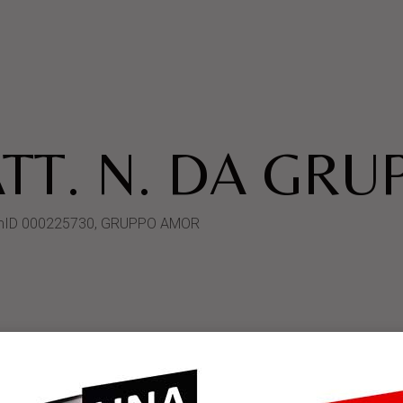
TT. N. DA GR
ystemID 000225730, GRUPPO AMOR