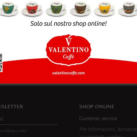
rowser per la prossima volta che commento.
SLETTER
SHOP ONLINE
Customer service
Per informazioni, domand
vi offerte e info
sui prodotti
e ordini: