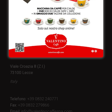
Valentino Caffè Spa
Stabilimento
e produzione:
Viale Croazia 8 (Z.I.)
73100 Lecce
Italy
Telefono:
+39 0832 240771
Fax:
+39 0832 279866
Email:
info@valentinocaffespa.com