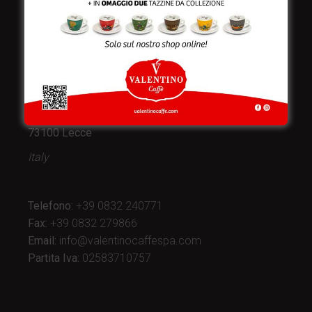
Valentino Caffè Spa
Stabilimento
e produzione:
Viale Croazia 8 (Z.I.)
73100 Lecce
Italy
Telefono:
+39 0832 240771
Fax:
+39 0832 279866
Email:
info@valentinocaffespa.com
Partita Iva:
02583710757