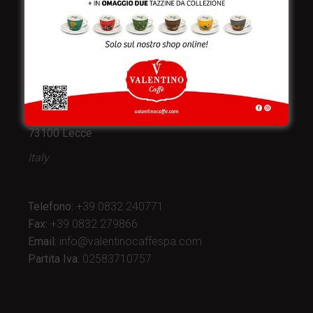
Valentino Caffè Spa
Stabilimento
e produzione:
Viale Croazia 8 (Z.I.)
73100 Lecce
Italy
Telefono:
+39 0832 240771
Fax:
+39 0832 279866
Email:
info@valentinocaffespa.com
Partita Iva:
02583710757