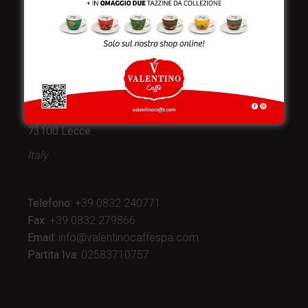
Valentino Caffè Spa
Stabilimento
e produzione:
Viale Croazia 8 (Z.I.)
73100 Lecce
Italy
Telefono:
+39 0832 240771
Fax:
+39 0832 279866
Email:
info@valentinocaffespa.com
Partita Iva:
02583710757