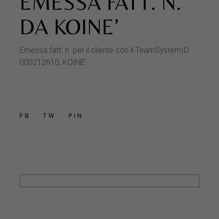
EMESSA FATT. N.
DA KOINE’
Emessa fatt. n. per il cliente con il TeamSystemID
000212610, KOINE’
FB
TW
PIN