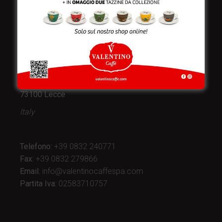
Valentino Caffè Spa
Stabilimento
e produzione:
Viale Croazia 8 (Z.I.)
73100 Lecce
Italy
Telefono:
+39 0832 240771
Fax:
+39 0832 279866
Email:
info@valentinocaffespa.com
Partita Iva:
02583710757