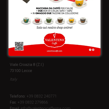
Valentino Caffè Spa
Stabilimento
e produzione:
Viale Croazia 8 (Z.I.)
73100 Lecce
Italy
Telefono:
+39 0832 240771
Fax:
+39 0832 279866
Email:
info@valentinocaffespa.com