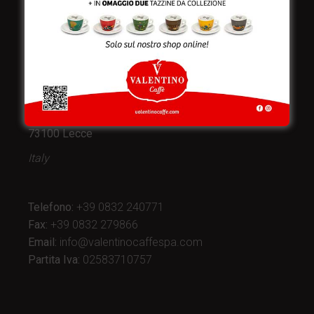
Valentino Caffè Spa
Stabilimento
e produzione:
Viale Croazia 8 (Z.I.)
73100 Lecce
Italy
Telefono:
+39 0832 240771
Fax:
+39 0832 279866
Email:
info@valentinocaffespa.com
Partita Iva:
02583710757