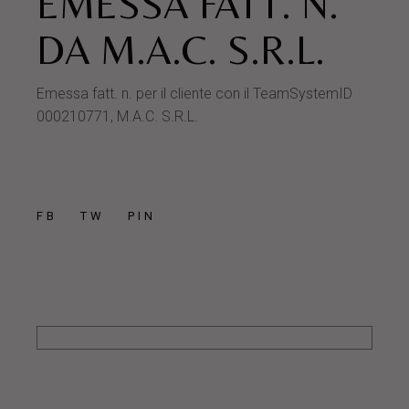
EMESSA FATT. N.
DA M.A.C. S.R.L.
Emessa fatt. n. per il cliente con il TeamSystemID
000210771, M.A.C. S.R.L.
FB
TW
PIN