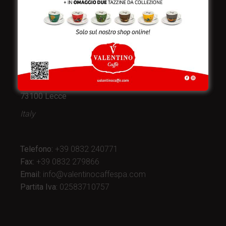
Valentino Caffè Spa
Stabilimento
e produzione:
Viale Croazia 8 (Z.I.)
73100 Lecce
Italy
Telefono:
+39 0832 240771
Fax:
+39 0832 279866
Email:
info@valentinocaffespa.com
Partita Iva:
02583710757