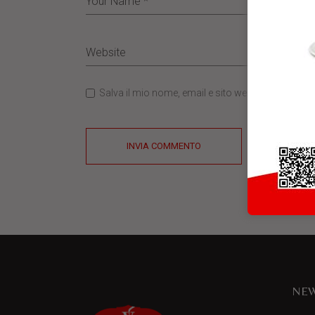
Salva il mio nome, email e sito web in questo b
INVIA COMMENTO
NEW