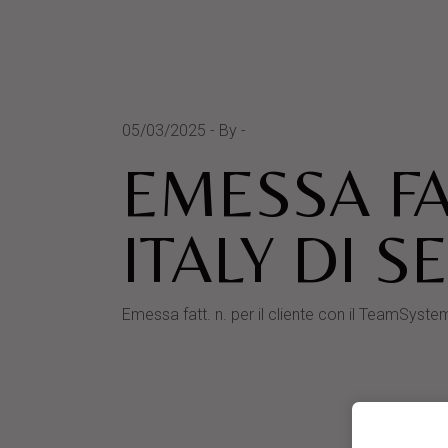
05/03/2025
By
EMESSA F
ITALY DI S
Emessa fatt. n. per il cliente con il Team