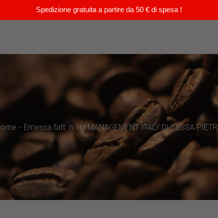
Spedizione gratuita a partire da 50 € di spesa !
Home
Emessa fatt. n. da MANAGEMENT ITALY DI SESSA PIET