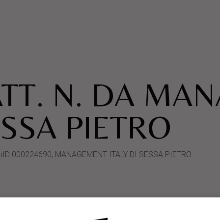
ATT. N. DA MA
ESSA PIETRO
SystemID 000224690, MANAGEMENT ITALY DI SESSA PIETRO