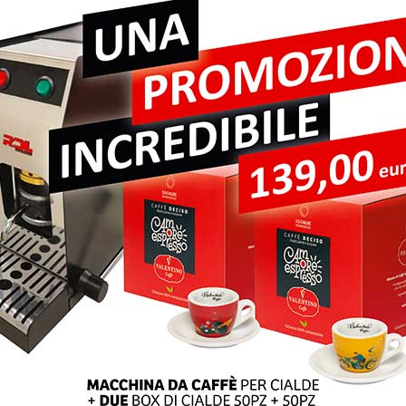
pi obbligatori sono contrassegnati
*