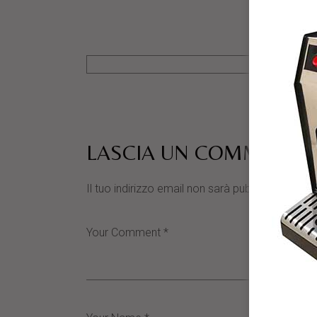
LASCIA UN COMMENTO
Il tuo indirizzo email non sarà pubblicato.
I cam