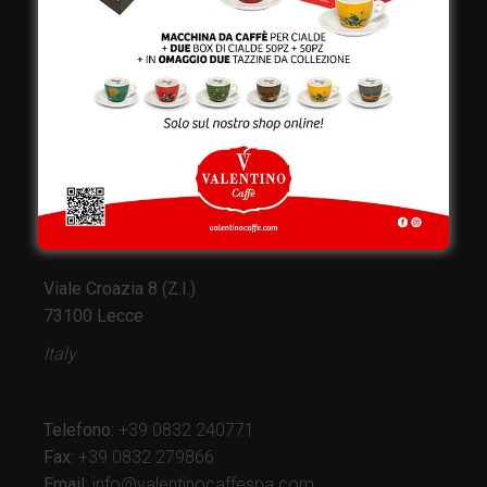
Valentino Caffè Spa
Stabilimento
e produzione:
Viale Croazia 8 (Z.I.)
73100 Lecce
Italy
Telefono:
+39 0832 240771
Fax:
+39 0832 279866
Email:
info@valentinocaffespa.com