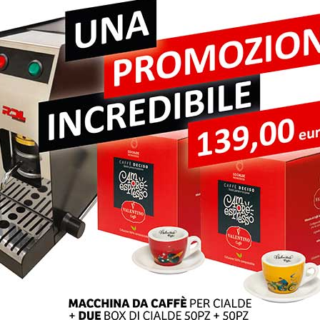
pi obbligatori sono contrassegnati
*