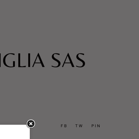
IGLIA SAS
FB
TW
PIN