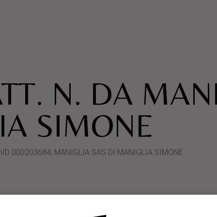
TT. N. DA MAN
IA SIMONE
ystemID 000203684, MANIGLIA SAS DI MANIGLIA SIMONE