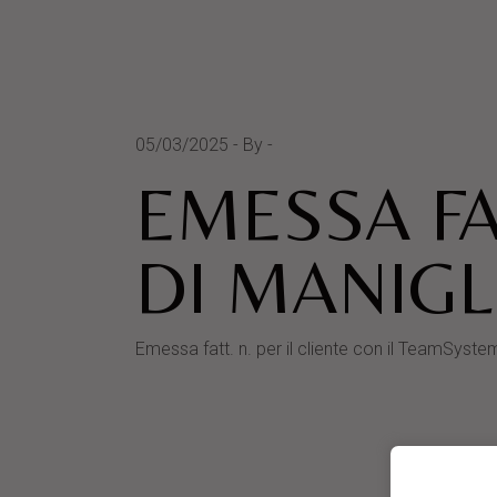
05/03/2025
By
EMESSA FA
DI MANIGL
Emessa fatt. n. per il cliente con il TeamS