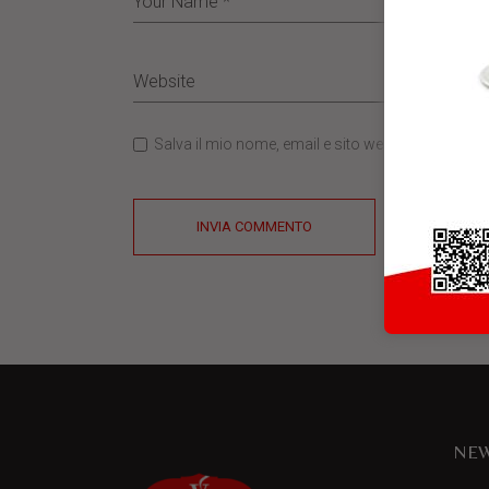
Salva il mio nome, email e sito web in questo b
INVIA COMMENTO
NEW