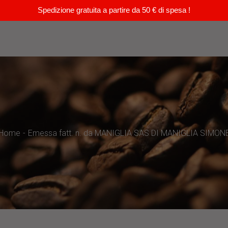
Spedizione gratuita a partire da 50 € di spesa !
Home
Emessa fatt. n. da MANIGLIA SAS DI MANIGLIA SIMON