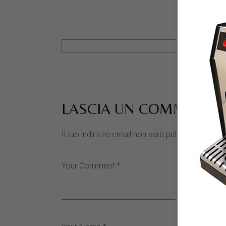
LASCIA UN COMMENTO
Il tuo indirizzo email non sarà pubblicato.
I cam