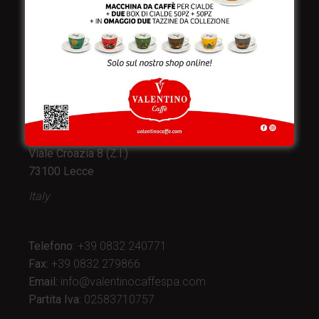
Valentino Caffè Spa
Stabilimento
e produzione:
Viale Croazia 8 (Z.I.)
73100 Lecce
Italy
Telefono:
+39 0832 240771
Fax:
+39 0832 279866
Email:
info@valentinocaffespa.com
Partita Iva:
02583710757