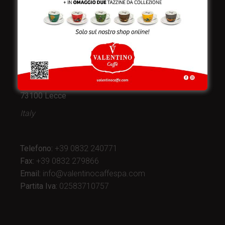
Valentino Caffè Spa
Stabilimento
e produzione:
Viale Croazia 8 (Z.I.)
73100 Lecce
Italy
Telefono:
+39 0832 240771
Fax:
+39 0832 279866
Email:
info@valentinocaffespa.com
Partita Iva:
02583710757