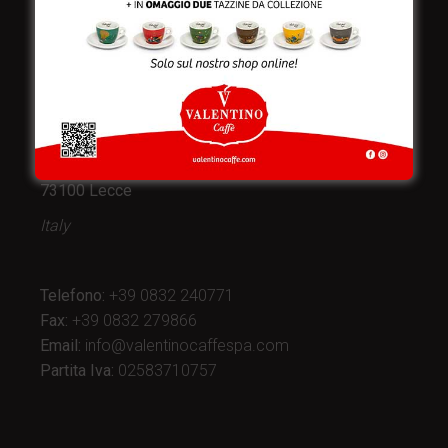
Valentino Caffè Spa
Stabilimento
e produzione:
Viale Croazia 8 (Z.I.)
73100 Lecce
Italy
Telefono:
+39 0832 240771
Fax:
+39 0832 279866
Email:
info@valentinocaffespa.com
Partita Iva:
02583710757