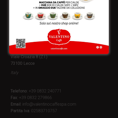
Valentino Caffè Spa
Stabilimento
e produzione:
Viale Croazia 8 (Z.I.)
73100 Lecce
Italy
Telefono:
+39 0832 240771
Fax:
+39 0832 279866
Email:
info@valentinocaffespa.com
Partita Iva:
02583710757