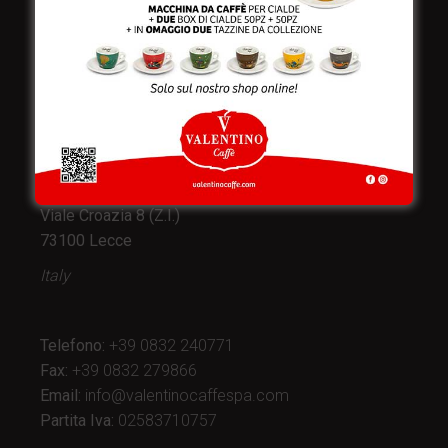
Valentino Caffè Spa
Stabilimento
e produzione:
Viale Croazia 8 (Z.I.)
73100 Lecce
Italy
Telefono:
+39 0832 240771
Fax:
+39 0832 279866
Email:
info@valentinocaffespa.com
Partita Iva:
02583710757