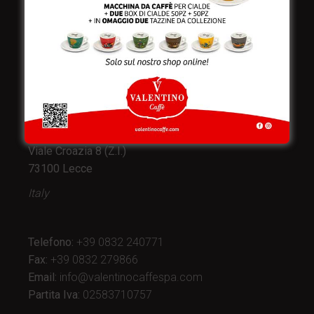
Valentino Caffè Spa
Stabilimento
e produzione:
Viale Croazia 8 (Z.I.)
73100 Lecce
Italy
Telefono:
+39 0832 240771
Fax:
+39 0832 279866
Email:
info@valentinocaffespa.com
Partita Iva:
02583710757