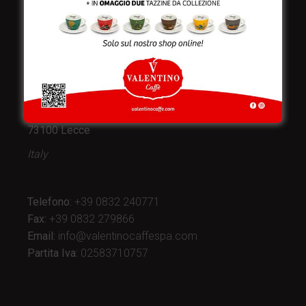
Valentino Caffè Spa
Stabilimento
e produzione:
Viale Croazia 8 (Z.I.)
73100 Lecce
Italy
Telefono:
+39 0832 240771
Fax:
+39 0832 279866
Email:
info@valentinocaffespa.com
Partita Iva:
02583710757